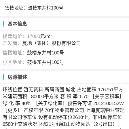
售楼地址：鼓楼东井村100号
基本信息
楼盘均价：17000
元/m
2
开发商：
复地（集团）股份有限公司
售楼地址：
鼓楼东井村100号
小区地址：
鼓楼东井村100号
房源描述
环线位置 暂无资料 所属商圈 城北 占地面积 176751平方
米建筑面积 180000平方米 容 积 率 1.70 ［关于容积率］
绿 化 率 40％ ［关于绿化率］预售许可证 2012100152W
［更多］ 产权年限 70年物业管理公司 上海复瑞物业管理
有限公司停车位 设有机动停车位2610个，非机动停车位
6580个交通状况 地铁1号线红山动物园站（2号出口），