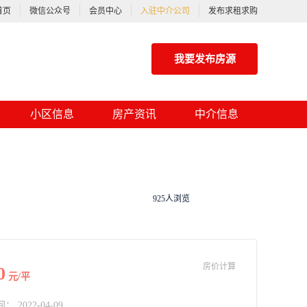
首页
微信公众号
会员中心
入驻中介公司
发布求租求购
我要发布房源
小区信息
房产资讯
中介信息
925人浏览
房价计算
0
元/平
2022-04-09