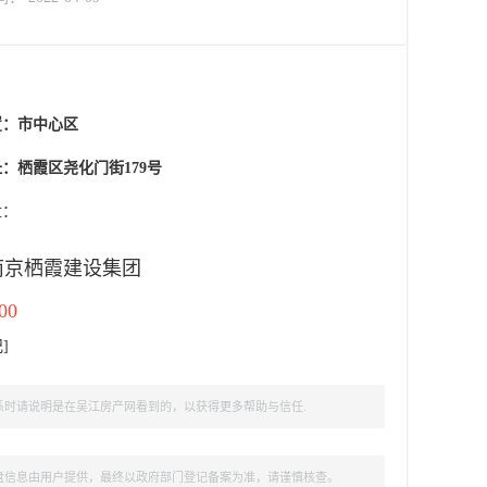
置：
市中心区
：栖霞区尧化门街179号
盘：
南京栖霞建设集团
00
记
]
时请说明是在吴江房产网看到的，以获得更多帮助与信任.
盘信息由用户提供，最终以政府部门登记备案为准，请谨慎核查。