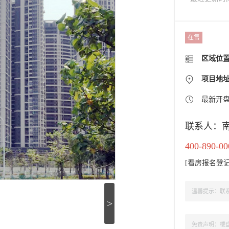
在售
区域位
项目地址
最新开
联系人：
400-890-00
[
看房报名登
温馨提示：联系
>
免责声明：楼