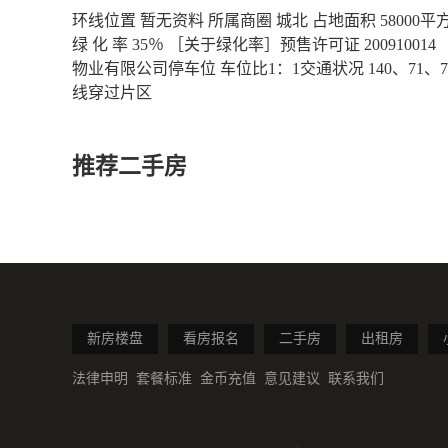
环线位置 暂无资料 所属商圈 城北 占地面积 58000平方米
绿 化 率 35％ ［关于绿化率］预售许可证 2009100
物业有限公司停车位 车位比1：1交通状况 140、71、
线穿过片区
推荐二手房
新房楼盘
看房报名
二手房
出租房
法律申明
套餐标准
金币充值
意见建议
联系我们