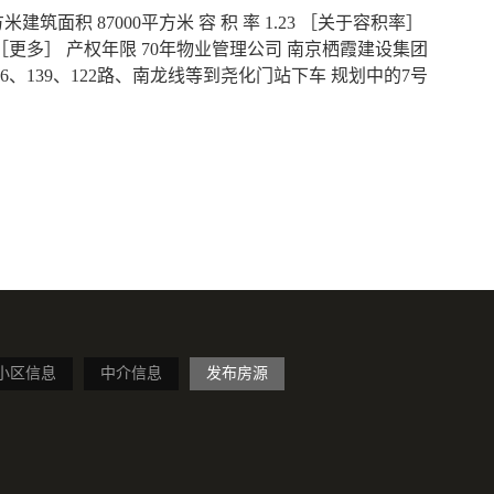
建筑面积 87000平方米 容 积 率 1.23 ［关于容积率］
14 ［更多］ 产权年限 70年物业管理公司 南京栖霞建设集团
76、139、122路、南龙线等到尧化门站下车 规划中的7号
小区信息
中介信息
发布房源