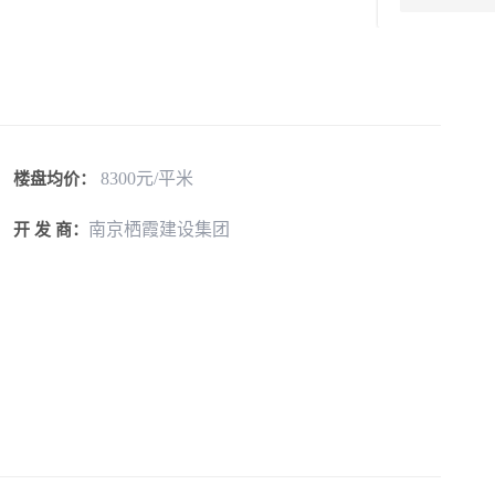
8300元/平米
楼盘均价：
南京栖霞建设集团
开 发 商：